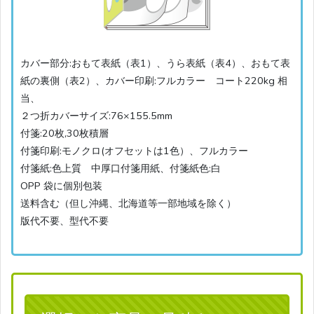
カバー部分:おもて表紙（表1）、うら表紙（表4）、おもて表
紙の裏側（表2）、カバー印刷:フルカラー コート220kg 相
当、
２つ折カバーサイズ:76×155.5mm
付箋:20枚,30枚積層
付箋印刷:モノクロ(オフセットは1色）、フルカラー
付箋紙:色上質 中厚口付箋用紙、付箋紙色:白
OPP 袋に個別包装
送料含む（但し沖縄、北海道等一部地域を除く）
版代不要、型代不要