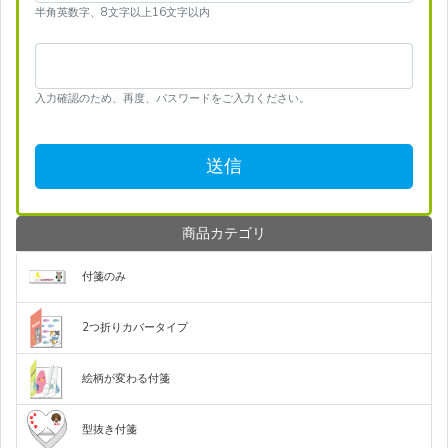
半角英数字、8文字以上16文字以内
入力確認のため、再度、パスワードをご入力ください。
送信
商品カテゴリ
定
定
定
定
型
型
型
型
付箋のみ
付
付
付
付
箋
箋
箋
箋
定
定
定
（60×20mm
（75×25mm
（75×50mm
（75×75mm
型
型
型
1
1
1
1
2つ折りカバータイプ
付
付
付
個）
個）
個）
個）
箋
箋
箋
カ
カ
（75×75mm
（75×25mm
付
バ
バ
1
3
箋
モ
モ
モ
モ
フ
フ
フ
フ
絵柄が変わる付箋
ー
ー
個）
個）
紙
ノ
ノ
ノ
ノ
ル
ル
ル
ル
付
な
3
カ
台
付
定
定
き
し
色
ク
ク
ク
ク
カ
カ
カ
カ
バ
紙
箋
型
型
絵
絵
（75×25mm
印
印
モ
モ
フ
フ
型抜き付箋
ー
付
の
ハ
丸
柄
柄
ロ
ロ
ロ
ロ
ラ
ラ
ラ
ラ
3
刷
刷
ノ
ノ
ル
ル