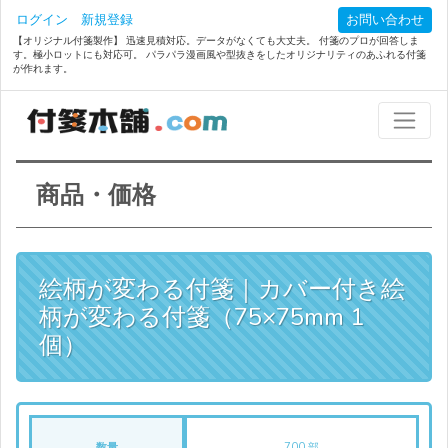
ログイン
新規登録
お問い合わせ
【オリジナル付箋製作】 迅速見積対応。データがなくても大丈夫。 付箋のプロが回答しま
す。極小ロットにも対応可。 パラパラ漫画風や型抜きをしたオリジナリティのあふれる付箋
が作れます。
商品・価格
絵柄が変わる付箋｜カバー付き絵
柄が変わる付箋（75×75mm 1
個）
数量
700 部