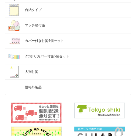
付
き
み
ー
型
が
が
個）
ー
ー
ー
ー
定
定
定
き
型
型
ト
付
変
変
な
な
ク
ク
カ
カ
型
型
型
型
抜
抜
型
箋
わ
わ
台紙タイプ
付
付
付
抜
き
き
付
（70×70mm
し
し
ロ
ロ
ラ
ラ
る
る
印
モ
フ
箋
箋
箋
き
付
付
箋
1
付
付
ー
ー
マ
（75×75mm
（75×25mm
付
刷
ノ
ル
付
箋
箋
（70×61mm
個）
箋
箋
ッ
1
3
箋
箋
（65×65mm
（65×65mm
1
（75×75mm
マッチ箱付箋
な
ク
カ
チ
個）
個）
紙
（65×65mm
1
1
個）
1
箱
3
1
個）
個）
し
ロ
ラ
個）
モ
フ
モ
フ
ハ
付
色
個）
ー
ー
ノ
ル
箋
ノ
ル
（75×25mm
印
印
モ
モ
フ
フ
カバー付き付箋4個セット
モ
フ
フ
定
3
印
印
モ
モ
フ
フ
モ
ク
フ
カ
ク
カ
刷
刷
ノ
ノ
ル
ル
カ
ノ
ル
型
個）
印
モ
フ
印
バ
刷
刷
ノ
ノ
ル
ル
付
ノ
ロ
ル
ラ
ロ
ラ
な
な
ク
ク
カ
カ
ク
カ
刷
ー
刷
ノ
ル
箋
2つ折りカバー付箋5個セット
な
な
ク
ク
カ
カ
ク
カ
ー
ー
あ
定
し
し
ロ
ロ
ラ
ラ
（50×30mm
ロ
ラ
印
モ
フ
な
ク
カ
り
型
3
し
し
ロ
ロ
ラ
ラ
ロ
ラ
ー
ー
ー
A4
A5
は
付
刷
ノ
ル
付
個）
し
ロ
ラ
ー
ー
ー
サ
サ
が
箋
箋
大判付箋
な
ク
カ
ー
イ
イ
き
1
（60×20mm×4
ズ
ズ
サ
個
個）
し
ロ
ラ
印
モ
フ
イ
+印
ー
ズ
刷
ノ
ル
刷
規格外製品
（100×148
な
モ
モ
フ
フ
モ
フ
な
ク
カ
ｍ
し
ノ
ノ
ル
ル
ノ
ル
ｍ）
付
し
ロ
ラ
箋
ク
ク
カ
カ
ク
カ
ー
4
ロ
ロ
ラ
ラ
ロ
ラ
個
モ
フ
ー
ー
ー
ノ
ル
フ
ク
カ
ル
ロ
ラ
カ
ー