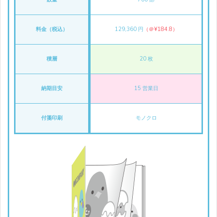
料金（税込）
129,360 円
（＠¥184.8）
積層
20 枚
納期目安
15 営業日
付箋印刷
モノクロ