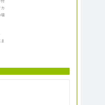
を付
タカ
い場
さ
にま
。