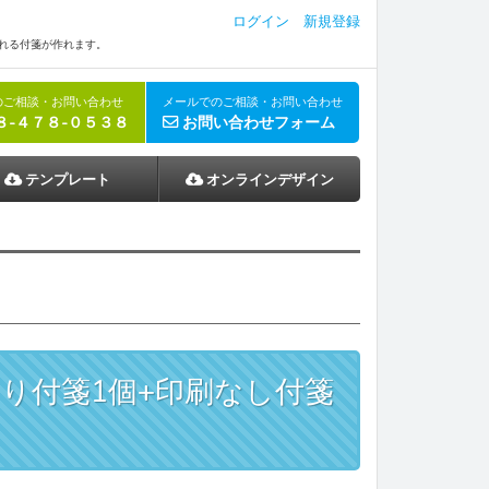
ログイン
新規登録
ふれる付箋が作れます。
のご相談・お問い合わせ
メールでのご相談・お問い合わせ
８-４７８-０５３８
お問い合わせフォーム
テンプレート
オンラインデザイン
紙3色（75×25mm 3個）
り付箋1個+印刷なし付箋
モノクロ
フルカラー
付箋（65×65mm 1個）