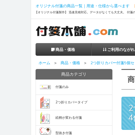
オリジナル付箋の商品一覧｜用途・仕様から選べます
版
【オリジナル付箋製作】 迅速見積対応。データがなくても大丈夫。 付箋
商品・価格
ご利用のながれ
商品一覧
ご注文方法
ホーム
>
商品・価格
>
2つ折りカバー付箋5個セ
商品カテゴリ
型抜き付箋
お支払について
商
定型付箋（60×
付箋のみ
規格外製品
配送・送料につい
定型付箋（75×
会員登録について
2つ折りカバータイプ
モノクロ
カバー付き絵柄が
4
個）
定型付箋（75×
絵柄が変わる付箋
印刷なし
カバー付き型抜き
型抜き付箋