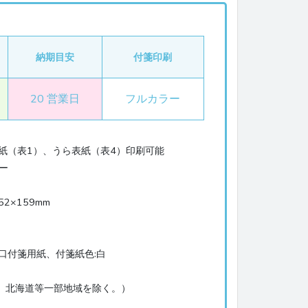
紙3色（75×25mm 3個）
モノクロ
フルカラー
納期目安
付箋印刷
モノクロ
フルカラー
20 営業日
フルカラー
表紙（表1）、うら表紙（表4）印刷可能
（100×148ｍｍ）
ー
2×159mm
フルカラー
口付箋用紙、付箋紙色:白
、北海道等一部地域を除く。）