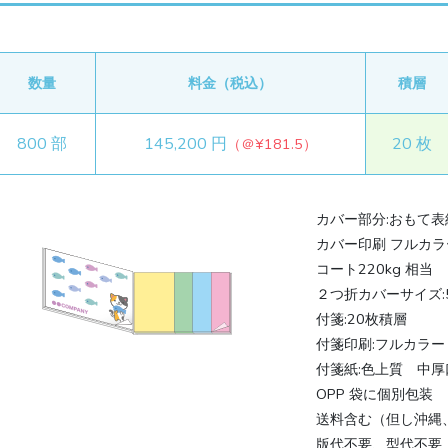
モノクロ
フルカラー
カバー台紙について
フルカラー
75mm 1個）
フルカラー
定型付箋（75×25mm 3個）
モノクロ
フルカラー
定型付箋 付箋
モノクロ
フルカラー
データ入稿
印刷なし
モノクロ
フルカラー
印刷なし
型付箋（50×30mm 3個）
数量
料金（税込）
積層
（70×61mm 1個）
定型丸型付箋（70×70mm 1個）
モノクロ
フルカラー
印刷なし
モノクロ
フルカラー
印刷なし
付箋（60×20mm×4個）
800 部
145,200 円
20 枚
（＠¥181.5）
モノクロ
フルカラー
個+印刷なし付箋4個
フルカラー
モノクロ
フルカラー
フルカラー
カバー部分:おもて
A5 サイズ
はがきサイズ
カバー印刷 フルカラ
コート220kg 相当
２つ折カバーサイズ:5
フルカラー
モノクロ
フルカラー
モノクロ
付箋:20枚積層
付箋印刷:フルカラー
付箋紙:色上質 中厚
OPP 袋に個別包装
送料含む（但し沖縄
版代不要、型代不要