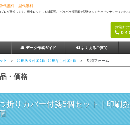
代無料 型代無料
のプロが回答します。極小ロットにも対応可。 パラパラ漫画風や型抜きをしたオリジナリティのあ
お電話で
０４
データ作成ガイド
よくあるご質問
入稿の流れと準備
よくあるご質問
ット
>
印刷あり付箋1個+印刷なし付箋4個
> 見積フォーム
付箋の印刷
お問い合わせ
品・価格
20mm 1個）
定型付箋（75×25mm 1個）
て
基本の入稿方法
75mm 1個）
定型付箋（75×25mm 3個）
定型付箋 付箋
Photoshopでの入稿
2つ折りカバー付箋5個セット｜印刷あ
フルカラー
モノクロ
フルカラー
変わる付箋（75×75mm 1
カバーなし絵柄が変わる付箋
MS Officeでの入稿
個
50mm 1個）
定型付箋（75×75mm 1個）
モノクロ
フルカラー
印刷なし
モノクロ
フルカラー
印刷なし
型抜き付箋について
付箋（65×65mm 1個）
台紙付き型抜き付箋（65×65mm 1個）
付箋のみ型抜き