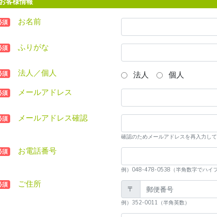
お客様情報
お名前
必須
ふりがな
必須
法人／個人
必須
法人
個人
メールアドレス
必須
メールアドレス確認
必須
確認のためメールアドレスを再入力して
お電話番号
必須
例）048-478-0538（半角数字で
ご住所
必須
〒
例）352-0011（半角英数）