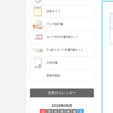
モノクロ
定型付箋（75×
モノクロ
台紙タイプ
印刷なし
マッチ箱付箋 定
定型ハート型付箋
マッチ箱付箋
印刷なし
ハーフカバー定型
カバー付き付箋4個セット
印刷なし
印刷あり付箋1
モノクロ
2つ折りカバー付箋5個セット
モノクロ
A4サイズ
大判付箋
フルカラー
規格外製品
モノクロ
営業日カレンダー
2026年08月
日
月
火
水
木
金
土