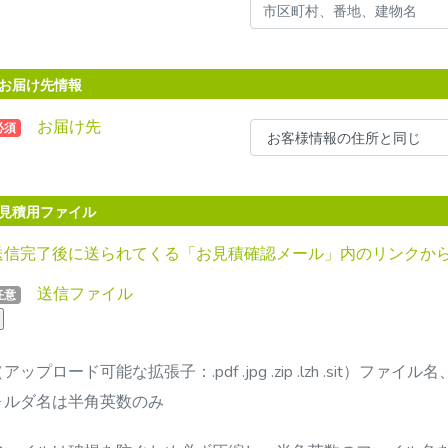
お届け先情報
お届け先
必須
見積用ファイル
送信完了後に送られてくる「お見積確認メール」内のリンクか
送信ファイル
任意
アップロード可能な拡張子：.pdf .jpg .zip .lzh .sit）ファイル
ォルダ名は半角英数のみ