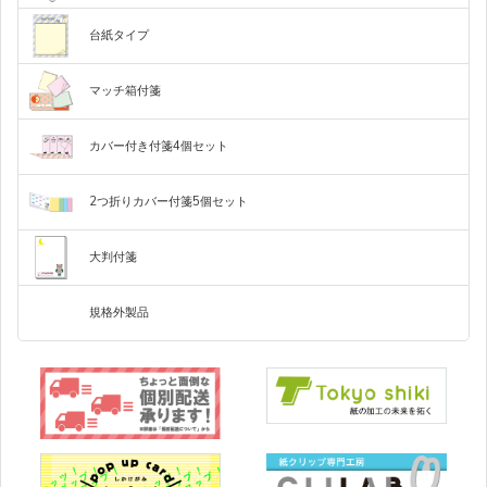
付
き
み
ー
型
が
が
個）
ー
ー
ー
ー
定
定
定
き
型
型
ト
付
変
変
な
な
ク
ク
カ
カ
型
型
型
型
抜
抜
型
箋
わ
わ
台紙タイプ
付
付
付
抜
き
き
付
（70×70mm
し
し
ロ
ロ
ラ
ラ
る
る
印
モ
フ
箋
箋
箋
き
付
付
箋
1
付
付
ー
ー
マ
（75×75mm
（75×25mm
付
刷
ノ
ル
付
箋
箋
（70×61mm
個）
箋
箋
ッ
1
3
箋
箋
（65×65mm
（65×65mm
1
（75×75mm
マッチ箱付箋
な
ク
カ
チ
個）
個）
紙
（65×65mm
1
1
個）
1
箱
3
1
個）
個）
し
ロ
ラ
個）
モ
フ
モ
フ
ハ
付
色
個）
ー
ー
ノ
ル
箋
ノ
ル
（75×25mm
印
印
モ
モ
フ
フ
カバー付き付箋4個セット
モ
フ
フ
定
3
印
印
モ
モ
フ
フ
モ
ク
フ
カ
ク
カ
刷
刷
ノ
ノ
ル
ル
カ
ノ
ル
型
個）
印
モ
フ
印
バ
刷
刷
ノ
ノ
ル
ル
付
ノ
ロ
ル
ラ
ロ
ラ
な
な
ク
ク
カ
カ
ク
カ
刷
ー
刷
ノ
ル
箋
2つ折りカバー付箋5個セット
な
な
ク
ク
カ
カ
ク
カ
ー
ー
あ
定
し
し
ロ
ロ
ラ
ラ
（50×30mm
ロ
ラ
印
モ
フ
な
ク
カ
り
型
3
し
し
ロ
ロ
ラ
ラ
ロ
ラ
ー
ー
ー
A4
A5
は
付
刷
ノ
ル
付
個）
し
ロ
ラ
ー
ー
ー
サ
サ
が
箋
箋
大判付箋
な
ク
カ
ー
イ
イ
き
1
（60×20mm×4
ズ
ズ
サ
個
個）
し
ロ
ラ
印
モ
フ
イ
+印
ー
ズ
刷
ノ
ル
刷
規格外製品
（100×148
な
モ
モ
フ
フ
モ
フ
な
ク
カ
ｍ
し
ノ
ノ
ル
ル
ノ
ル
ｍ）
付
し
ロ
ラ
箋
ク
ク
カ
カ
ク
カ
ー
4
ロ
ロ
ラ
ラ
ロ
ラ
個
モ
フ
ー
ー
ー
ノ
ル
フ
ク
カ
ル
ロ
ラ
カ
ー