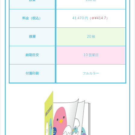
料金（税込）
41,470 円
（＠¥414.7）
積層
20 枚
納期目安
10 営業日
付箋印刷
フルカラー