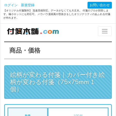
ログイン
新規登録
お問い合わせ
【オリジナル付箋製作】 迅速見積対応。データがなくても大丈夫。 付箋のプロが回答しま
す。極小ロットにも対応可。 パラパラ漫画風や型抜きをしたオリジナリティのあふれる付箋
が作れます。
商品・価格
絵柄が変わる付箋｜カバー付き絵
柄が変わる付箋（75×75mm 1
個）
数量
100 部