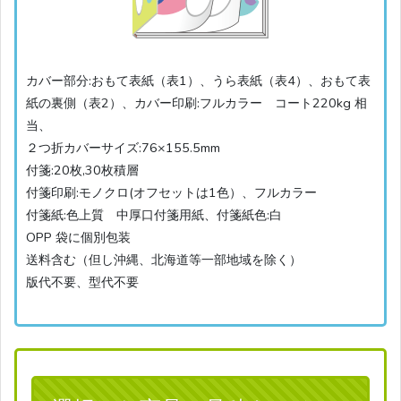
カバー部分:おもて表紙（表1）、うら表紙（表4）、おもて表
紙の裏側（表2）、カバー印刷:フルカラー コート220kg 相
当、
２つ折カバーサイズ:76×155.5mm
付箋:20枚,30枚積層
付箋印刷:モノクロ(オフセットは1色）、フルカラー
付箋紙:色上質 中厚口付箋用紙、付箋紙色:白
OPP 袋に個別包装
送料含む（但し沖縄、北海道等一部地域を除く）
版代不要、型代不要