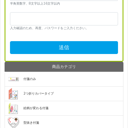
半角英数字、8文字以上16文字以内
入力確認のため、再度、パスワードをご入力ください。
送信
商品カテゴリ
定
定
定
定
型
型
型
型
付箋のみ
付
付
付
付
箋
箋
箋
箋
定
定
定
（60×20mm
（75×25mm
（75×50mm
（75×75mm
型
型
型
1
1
1
1
2つ折りカバータイプ
付
付
付
個）
個）
個）
個）
箋
箋
箋
カ
カ
（75×75mm
（75×25mm
付
バ
バ
1
3
箋
モ
モ
モ
モ
フ
フ
フ
フ
絵柄が変わる付箋
ー
ー
個）
個）
紙
ノ
ノ
ノ
ノ
ル
ル
ル
ル
付
な
3
カ
台
付
定
定
き
し
色
ク
ク
ク
ク
カ
カ
カ
カ
バ
紙
箋
型
型
絵
絵
（75×25mm
印
印
モ
モ
フ
フ
型抜き付箋
ー
付
の
ハ
丸
柄
柄
ロ
ロ
ロ
ロ
ラ
ラ
ラ
ラ
3
刷
刷
ノ
ノ
ル
ル