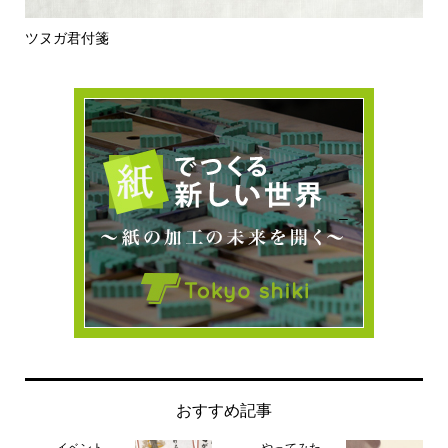
ツヌガ君付箋
【
おすすめ記事
イベント
やってみた