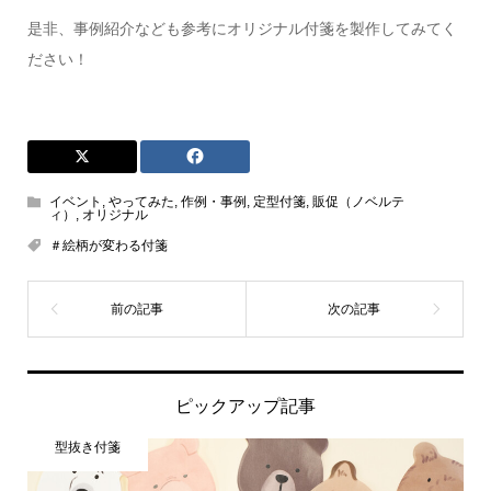
是非、事例紹介なども参考にオリジナル付箋を製作してみてく
ださい！
イベント
,
やってみた
,
作例・事例
,
定型付箋
,
販促（ノベルテ
ィ）
,
オリジナル
＃絵柄が変わる付箋
ピックアップ記事
型抜き付箋