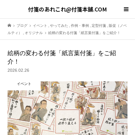
付箋のあれこれ@付箋本舗.COM
ブログ
イベント
,
やってみた
,
作例・事例
,
定型付箋
,
販促（ノベ
ルティ）
,
オリジナル
絵柄の変わる付箋「紙言葉付箋」をご紹介！
絵柄の変わる付箋「紙言葉付箋」をご紹
介！
2026.02.26
イベント