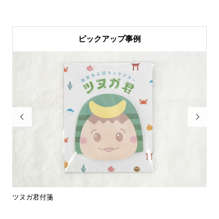
ピックアップ事例


ツヌガ君付箋
【